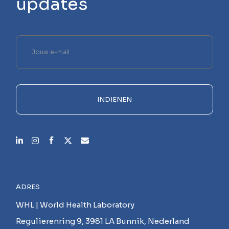
updates
Laat
dit
veld
leeg.
INDIENEN
ADRES
WHL | World Health Laboratory
Regulierenring 9, 3981 LA Bunnik, Nederland