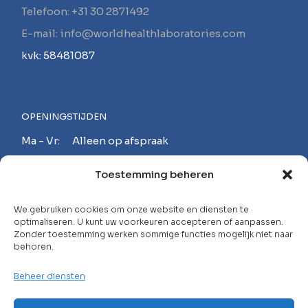
Telefoon: +31 30 2871492
E-mail: info@worldhealthlaboratories.com
kvk: 58481087
OPENINGSTIJDEN
Ma - Vr: Alleen op afspraak
Za - Zo: Gesloten
Toestemming beheren
MAAK EEN AFSPRAAK!
We gebruiken cookies om onze website en diensten te
optimaliseren. U kunt uw voorkeuren accepteren of aanpassen.
Zonder toestemming werken sommige functies mogelijk niet naar
behoren.
Neem contact op met
Beheer diensten
Carrière