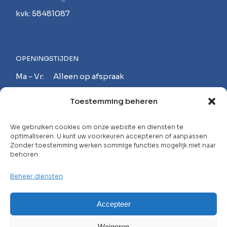
kvk: 58481087
OPENINGSTIJDEN
Ma - Vr: Alleen op afspraak
Za - Zo: Gesloten
Toestemming beheren
MAAK EEN AFSPRAAK!
We gebruiken cookies om onze website en diensten te
optimaliseren. U kunt uw voorkeuren accepteren of aanpassen.
Zonder toestemming werken sommige functies mogelijk niet naar
behoren.
Neem contact op met
Beheer diensten
Carrière
Veelgestelde Vragen
Accepteer
Privacybeleid
Weigeren