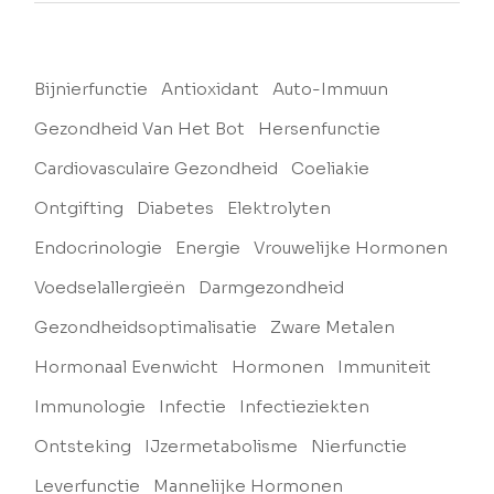
Bijnierfunctie
Antioxidant
Auto-Immuun
Gezondheid Van Het Bot
Hersenfunctie
Cardiovasculaire Gezondheid
Coeliakie
Ontgifting
Diabetes
Elektrolyten
Endocrinologie
Energie
Vrouwelijke Hormonen
Voedselallergieën
Darmgezondheid
Gezondheidsoptimalisatie
Zware Metalen
Hormonaal Evenwicht
Hormonen
Immuniteit
Immunologie
Infectie
Infectieziekten
Ontsteking
IJzermetabolisme
Nierfunctie
Leverfunctie
Mannelijke Hormonen