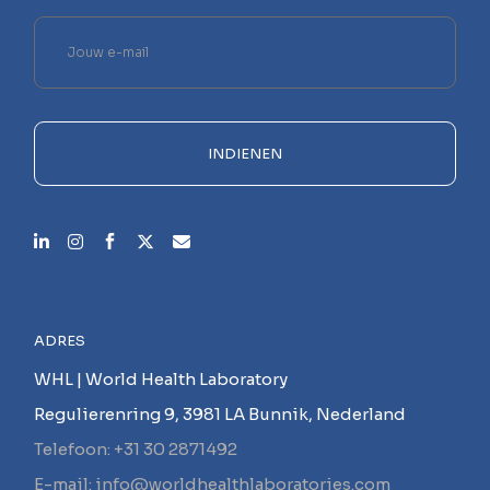
Laat
dit
veld
leeg.
INDIENEN
ADRES
WHL | World Health Laboratory
Regulierenring 9, 3981 LA Bunnik, Nederland
Telefoon: +31 30 2871492
E-mail: info@worldhealthlaboratories.com