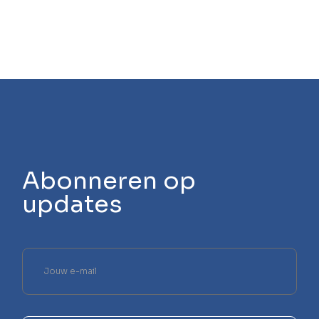
Abonneren op
updates
Laat
dit
veld
leeg.