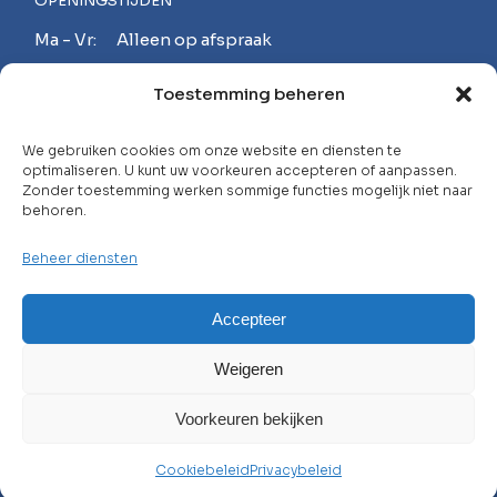
OPENINGSTIJDEN
Ma - Vr: Alleen op afspraak
Za - Zo: Gesloten
Toestemming beheren
MAAK EEN AFSPRAAK!
We gebruiken cookies om onze website en diensten te
optimaliseren. U kunt uw voorkeuren accepteren of aanpassen.
Zonder toestemming werken sommige functies mogelijk niet naar
behoren.
Neem contact op met
Beheer diensten
Carrière
Veelgestelde Vragen
Accepteer
Privacybeleid
Weigeren
Algemene Voorwaarden
Voorkeuren bekijken
© 2025 WHL, Alle Rechten Voorbehouden
Cookiebeleid
Privacybeleid