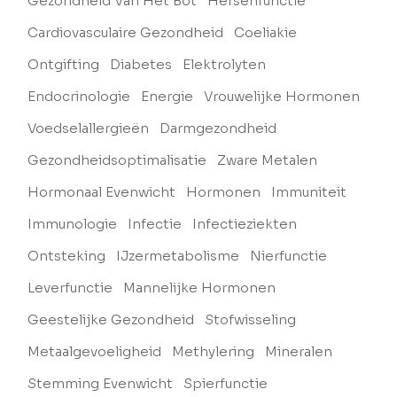
Gezondheid Van Het Bot
Hersenfunctie
Cardiovasculaire Gezondheid
Coeliakie
Ontgifting
Diabetes
Elektrolyten
Endocrinologie
Energie
Vrouwelijke Hormonen
Voedselallergieën
Darmgezondheid
Gezondheidsoptimalisatie
Zware Metalen
Hormonaal Evenwicht
Hormonen
Immuniteit
Immunologie
Infectie
Infectieziekten
Ontsteking
IJzermetabolisme
Nierfunctie
Leverfunctie
Mannelijke Hormonen
Geestelijke Gezondheid
Stofwisseling
Metaalgevoeligheid
Methylering
Mineralen
Stemming Evenwicht
Spierfunctie