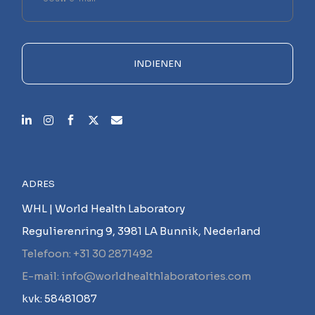
dit
veld
leeg.
INDIENEN
ADRES
WHL | World Health Laboratory
Regulierenring 9, 3981 LA Bunnik, Nederland
Telefoon: +31 30 2871492
E-mail: info@worldhealthlaboratories.com
kvk: 58481087