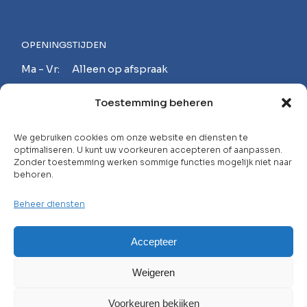
OPENINGSTIJDEN
Ma - Vr: Alleen op afspraak
Za - Zo: Gesloten
Toestemming beheren
MAAK EEN AFSPRAAK!
We gebruiken cookies om onze website en diensten te
optimaliseren. U kunt uw voorkeuren accepteren of aanpassen.
Zonder toestemming werken sommige functies mogelijk niet naar
behoren.
Neem contact op met
Beheer diensten
Carrière
Veelgestelde Vragen
Accepteer
Privacybeleid
Weigeren
Algemene Voorwaarden
Voorkeuren bekijken