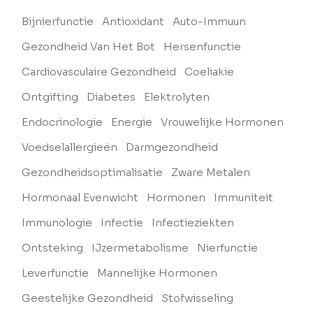
Bijnierfunctie
Antioxidant
Auto-Immuun
Gezondheid Van Het Bot
Hersenfunctie
Cardiovasculaire Gezondheid
Coeliakie
Ontgifting
Diabetes
Elektrolyten
Endocrinologie
Energie
Vrouwelijke Hormonen
Voedselallergieën
Darmgezondheid
Gezondheidsoptimalisatie
Zware Metalen
Hormonaal Evenwicht
Hormonen
Immuniteit
Immunologie
Infectie
Infectieziekten
Ontsteking
IJzermetabolisme
Nierfunctie
Leverfunctie
Mannelijke Hormonen
Geestelijke Gezondheid
Stofwisseling